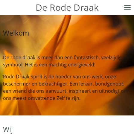
De Rode Draak
Ga
direct
naar
de
Welkom
hoofdinhoud
De rode draak is meer dan een fantastisch, veelzijdig
symbool. Het is een machtig energieveld!
Rode Draak Spirit is de hoeder van ons werk, onze
beschermer en bekrachtiger. Een leraar, bondgenoot,
een vriend die ons aanvuurt, inspireert en uitnodigt om
ons meest omvattende Zelf te zijn.
Wij