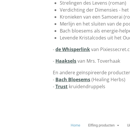
Strelingen des Levens (roman)
Verdichting der Dimensies - h
Kronieken van een Samoerai (r
Merlijn en het sluiten van de p
Bach bloesems als energie-helper
Levende Kristalcodes uit het Ou
-
de Whisperlink
van Pixiessecret.
-
Haaksels
van Mrs. Toverhaak
En andere geïnspireerde producten
-
Bach Bloesems
(Healing Herbs)
-
Trust
kruidendruppels