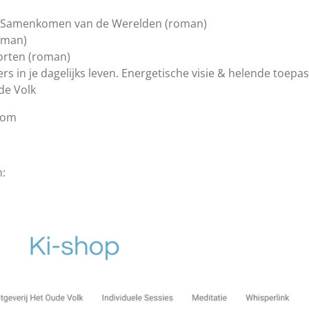
et Samenkomen van de Werelden (roman)
oman)
oorten (roman)
s in je dagelijks leven. Energetische visie & helende toepas
de Volk
com
: